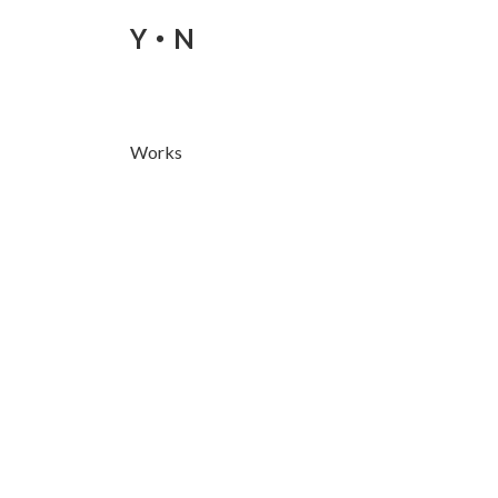
コ
ナ
Y・N
ン
ビ
テ
ゲ
ン
ー
ツ
シ
へ
ョ
Works
ス
ン
キ
に
ッ
移
プ
動