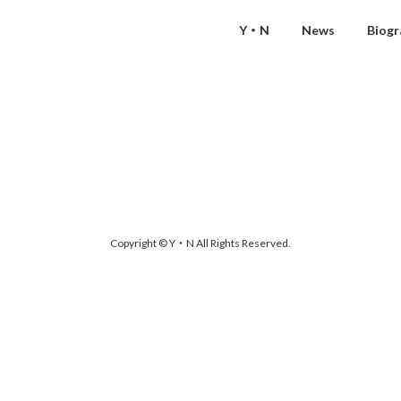
Y・N
News
Biogr
Copyright © Y・N All Rights Reserved.